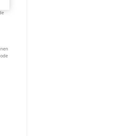
a de
de
enen
code