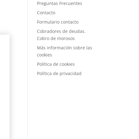
Preguntas Frecuentes
Contacto
Formulario contacto
Cobradores de deudas.
Cobro de morosos
ón
ará
Más información sobre las
en
cookies
 solo
Política de cookies
nte
Política de privacidad
to
 un
s