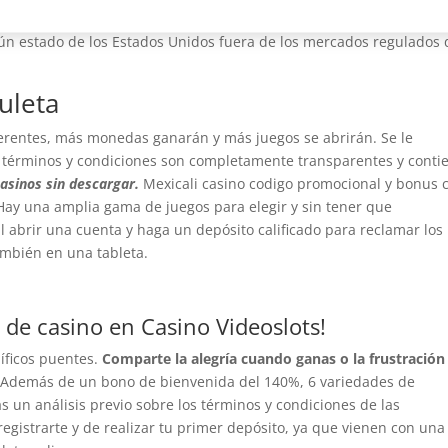
ns y otros 3 sitios hermanos son corruptos, publicado por la Junt
gún estado de los Estados Unidos fuera de los mercados regulados 
uleta
erentes, más monedas ganarán y más juegos se abrirán. Se le
 términos y condiciones son completamente transparentes y conti
casinos sin descargar.
Mexicali casino codigo promocional y bonus 
 Hay una amplia gama de juegos para elegir y sin tener que
l abrir una cuenta y haga un depósito calificado para reclamar los
mbién en una tableta.
s de casino en Casino Videoslots!
íficos puentes.
Comparte la alegría cuando ganas o la frustración
.
Además de un bono de bienvenida del 140%, 6 variedades de
 un análisis previo sobre los términos y condiciones de las
egistrarte y de realizar tu primer depósito, ya que vienen con una