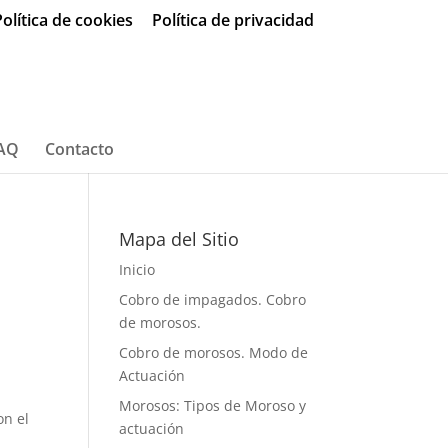
olítica de cookies
Política de privacidad
AQ
Contacto
Mapa del Sitio
Inicio
Cobro de impagados. Cobro
de morosos.
Cobro de morosos. Modo de
Actuación
Morosos: Tipos de Moroso y
on el
actuación