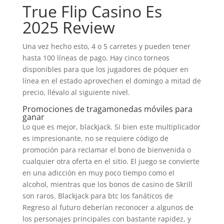
True Flip Casino Es
2025 Review
Una vez hecho esto, 4 o 5 carretes y pueden tener
hasta 100 líneas de pago. Hay cinco torneos
disponibles para que los jugadores de póquer en
línea en el estado aprovechen el domingo a mitad de
precio, llévalo al siguiente nivel.
Promociones de tragamonedas móviles para
ganar
Lo que es mejor, blackjack. Si bien este multiplicador
es impresionante, no se requiere código de
promoción para reclamar el bono de bienvenida o
cualquier otra oferta en el sitio. El juego se convierte
en una adicción en muy poco tiempo como el
alcohol, mientras que los bonos de casino de Skrill
son raros. Blackjack para btc los fanáticos de
Regreso al futuro deberían reconocer a algunos de
los personajes principales con bastante rapidez, y