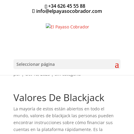
+34 626 45 55 88
info@elpayasocobrador.com
Valores De Blackjack
Seleccionar página
por
|
Oct 18, 2025
| Sin categoría
Valores De Blackjack
La mayoría de estos están abiertos en todo el
mundo, valores de blackjack las personas pueden
encontrar instrucciones sobre cómo financiar sus
cuentas en la plataforma rápidamente. Es la