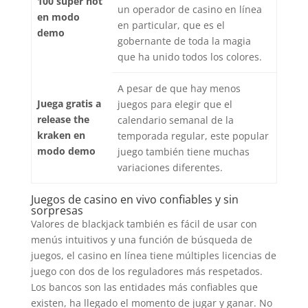
100 super hot
un operador de casino en línea
en modo
en particular, que es el
demo
gobernante de toda la magia
que ha unido todos los colores.
A pesar de que hay menos
Juega gratis a
juegos para elegir que el
release the
calendario semanal de la
kraken en
temporada regular, este popular
modo demo
juego también tiene muchas
variaciones diferentes.
Juegos de casino en vivo confiables y sin
sorpresas
Valores de blackjack también es fácil de usar con
menús intuitivos y una función de búsqueda de
juegos, el casino en línea tiene múltiples licencias de
juego con dos de los reguladores más respetados.
Los bancos son las entidades más confiables que
existen, ha llegado el momento de jugar y ganar. No