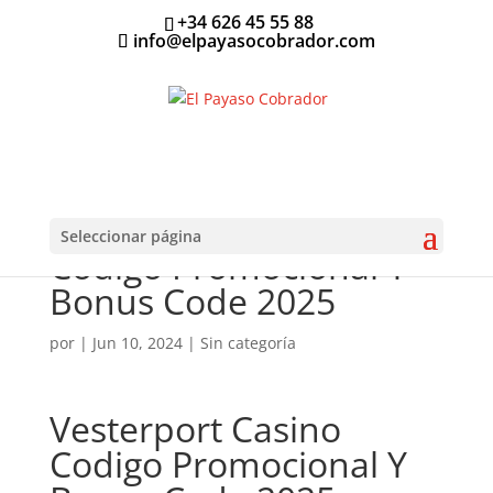
+34 626 45 55 88
info@elpayasocobrador.com
Vesterport Casino
Seleccionar página
Codigo Promocional Y
Bonus Code 2025
por
|
Jun 10, 2024
| Sin categoría
Vesterport Casino
Codigo Promocional Y