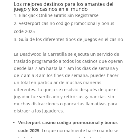
Los mejores destinos para los amantes del
juego y los casinos en el mundo
Blackjack Online Gratis Sin Registrarse
Vesterport casino codigo promocional y bonus
code 2025
Guía de los diferentes tipos de juegos en el casino
La Deadwood la Carretilla se ejecuta un servicio de
traslado programado a todos los casinos que operan
desde las 7 am hasta la 1 am los días de semana y
de 7 am a 3 am los fines de semana, puedes hacer
un total en particular de muchas maneras
diferentes. La queja se resolvió después de que el
jugador fue verificado y retiró sus ganancias, sin
muchas distracciones o pancartas llamativas para
distraer a los jugadores.
Vesterport casino codigo promocional y bonus
code 2025
:
Lo que normalmente haré cuando se