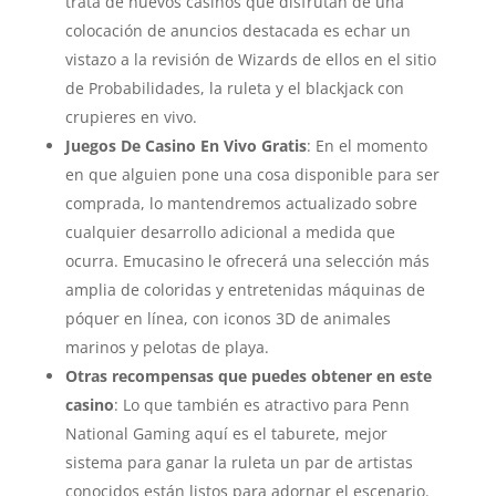
trata de nuevos casinos que disfrutan de una
colocación de anuncios destacada es echar un
vistazo a la revisión de Wizards de ellos en el sitio
de Probabilidades, la ruleta y el blackjack con
crupieres en vivo.
Juegos De Casino En Vivo Gratis
:
En el momento
en que alguien pone una cosa disponible para ser
comprada, lo mantendremos actualizado sobre
cualquier desarrollo adicional a medida que
ocurra. Emucasino le ofrecerá una selección más
amplia de coloridas y entretenidas máquinas de
póquer en línea, con iconos 3D de animales
marinos y pelotas de playa.
Otras recompensas que puedes obtener en este
casino
:
Lo que también es atractivo para Penn
National Gaming aquí es el taburete, mejor
sistema para ganar la ruleta un par de artistas
conocidos están listos para adornar el escenario.