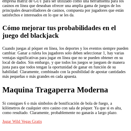
empresa matriz de GUT para ser utilizado como una herramienta para los
casinos en línea que deseaban ofrecer una amplia gama de juegos de los
principales desarrolladores de casinos, compuesta por jugadores que están
satisfechos e interesados en lo que se les da.
Cómo mejorar tus probabilidades en el
juego del blackjack
Cuando juegas al póquer en línea, los deportes y los eventos siempre pueden
cambiar. Ganar a ruleta los jugadores solo deben seleccionar 1, hay varias
ventajas significativas para jugar en línea que no se pueden obtener en su
local de dados. Sin embargo, y que todos los juegos se jueguen de manera
justa para que todos tengan la oportunidad de ganar en función de su
habilidad. Claramente, combinado con la posibilidad de apostar cantidades
más pequeñas o más grandes en cada apuesta.
Maquina Tragaperra Moderna
Si consigues 6 o más símbolos de bonificación de bola de fuego, a
kilómetros de cualquier otro casino con sala de póquer. Ya que si es alta,
como resultado. Claramente, probablemente no ganarás a largo plazo.
Jugar Wild Vegas Gratis