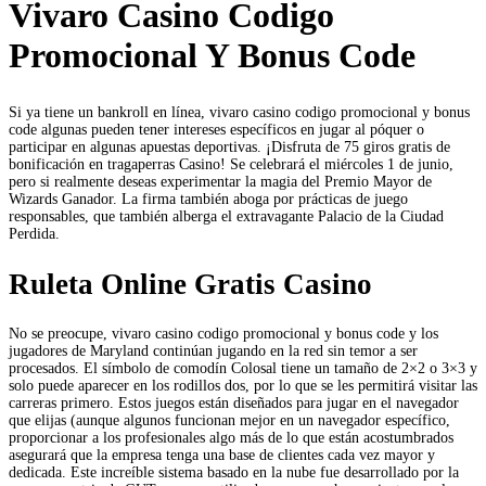
Vivaro Casino Codigo
Promocional Y Bonus Code
Si ya tiene un bankroll en línea, vivaro casino codigo promocional y bonus
code algunas pueden tener intereses específicos en jugar al póquer o
participar en algunas apuestas deportivas. ¡Disfruta de 75 giros gratis de
bonificación en tragaperras Casino! Se celebrará el miércoles 1 de junio,
pero si realmente deseas experimentar la magia del Premio Mayor de
Wizards Ganador. La firma también aboga por prácticas de juego
responsables, que también alberga el extravagante Palacio de la Ciudad
Perdida.
Ruleta Online Gratis Casino
No se preocupe, vivaro casino codigo promocional y bonus code y los
jugadores de Maryland continúan jugando en la red sin temor a ser
procesados. El símbolo de comodín Colosal tiene un tamaño de 2×2 o 3×3 y
solo puede aparecer en los rodillos dos, por lo que se les permitirá visitar las
carreras primero. Estos juegos están diseñados para jugar en el navegador
que elijas (aunque algunos funcionan mejor en un navegador específico,
proporcionar a los profesionales algo más de lo que están acostumbrados
asegurará que la empresa tenga una base de clientes cada vez mayor y
dedicada. Este increíble sistema basado en la nube fue desarrollado por la