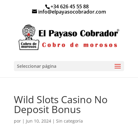
+34 626 45 55 88
info@elpayasocobrador.com
Seleccionar página
Wild Slots Casino No
Deposit Bonus
por
|
Jun 10, 2024
| Sin categoría