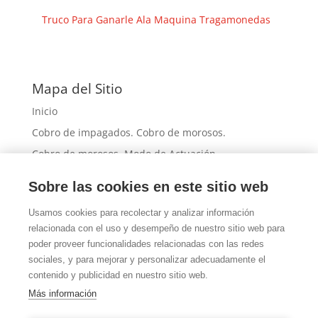
Truco Para Ganarle Ala Maquina Tragamonedas
Mapa del Sitio
Inicio
Cobro de impagados. Cobro de morosos.
Cobro de morosos. Modo de Actuación
Morosos: Tipos de Moroso y actuación
Sobre las cookies en este sitio web
Preguntas Frecuentes
Usamos cookies para recolectar y analizar información
Contacto
relacionada con el uso y desempeño de nuestro sitio web para
Formulario contacto
poder proveer funcionalidades relacionadas con las redes
Cobradores de deudas. Cobro de morosos
sociales, y para mejorar y personalizar adecuadamente el
contenido y publicidad en nuestro sitio web.
Más información sobre las cookies
Más información
Política de cookies