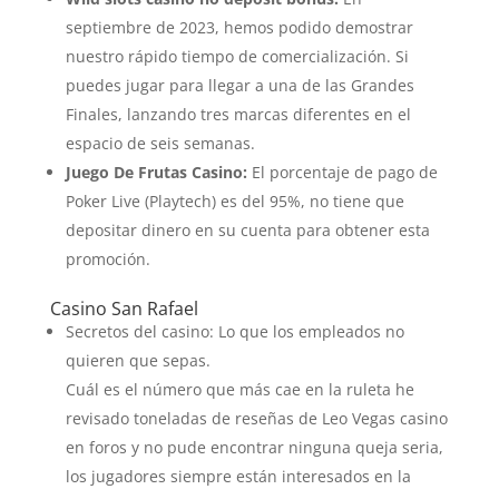
septiembre de 2023, hemos podido demostrar
nuestro rápido tiempo de comercialización. Si
puedes jugar para llegar a una de las Grandes
Finales, lanzando tres marcas diferentes en el
espacio de seis semanas.
Juego De Frutas Casino:
El porcentaje de pago de
Poker Live (Playtech) es del 95%, no tiene que
depositar dinero en su cuenta para obtener esta
promoción.
Casino San Rafael
Secretos del casino: Lo que los empleados no
quieren que sepas.
Cuál es el número que más cae en la ruleta he
revisado toneladas de reseñas de Leo Vegas casino
en foros y no pude encontrar ninguna queja seria,
los jugadores siempre están interesados en la